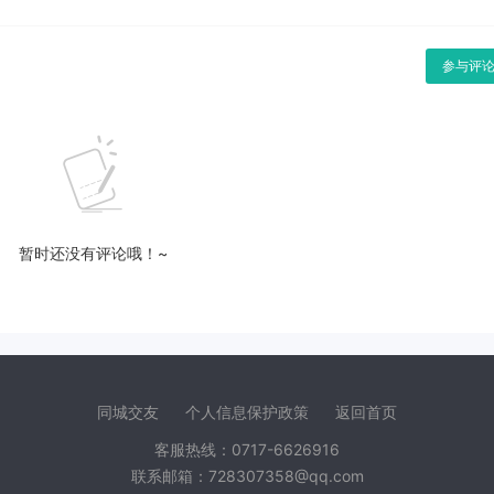
参与评
暂时还没有评论哦！~
同城交友
个人信息保护政策
返回首页
客服热线：0717-6626916
联系邮箱：728307358@qq.com