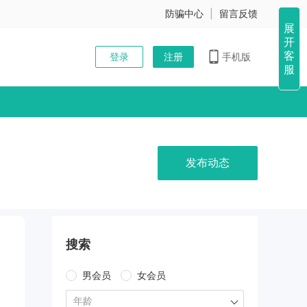
防骗中心
|
留言反馈
展
开
客
登录
注册
手机版
服
发布动态
搜索
男会员
女会员
年龄