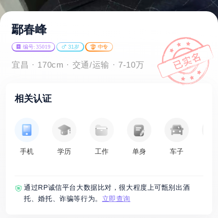
鄢春峰
编号: 35019
31岁
中专
宜昌 · 170cm · 交通/运输 · 7-10万
相关认证
手机
学历
工作
单身
车子
房
通过RP诚信平台大数据比对，很大程度上可甑别出酒
托、婚托、诈骗等行为。
立即查询