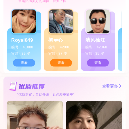
“永远怀揣美好的期待，我要上榜”
Royal049
初❤️心
清风徐江
小
编号： 41088
编号： 42006
编号： 42068
编号
宜昌 · 39 岁
宜昌 · 37 岁
宜昌 · 35 岁
宜昌 
查看
查看
查看
查看更多
“优质嘉宾，自助寻缘，让恋爱更简单”