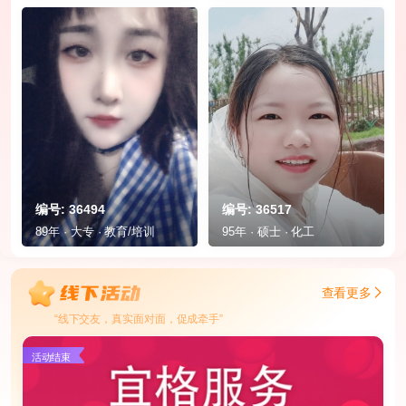
编号: 36494
编号: 36517
89年 · 大专 · 教育/培训
95年 · 硕士 · 化工
查看更多
“线下交友，真实面对面，促成牵手”
活动结束