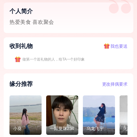
个人简介
热爱美食 喜欢聚会
收到礼物
我也要送
做第一个送礼物的人，给TA一个好印象
缘分推荐
更改择偶要求
小葵
一阳曼珠234
乌龙飞宇
无妄涵