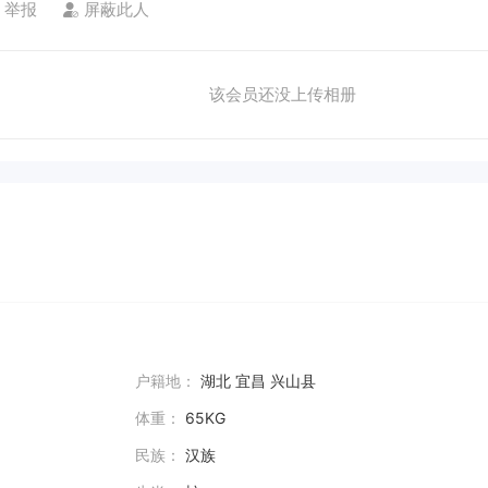
举报
屏蔽此人
该会员还没上传相册
户籍地：
湖北 宜昌 兴山县
体重：
65KG
民族：
汉族