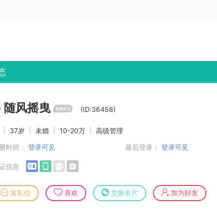
态
随风摇曳
(ID:36458)
男
|
37岁
|
未婚
|
10-20万
|
高级管理
册时间：
登录可见
最后登录：
登录可见
证信息
发私信
喜欢
交换名片
加为好友