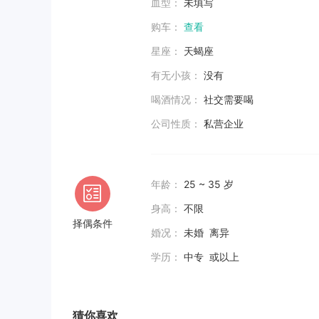
血型：
未填写
购车：
查看
星座：
天蝎座
有无小孩：
没有
喝酒情况：
社交需要喝
公司性质：
私营企业
年龄：
25 ~ 35 岁
身高：
不限
择偶条件
婚况：
未婚 离异
学历：
中专 或以上
猜你喜欢